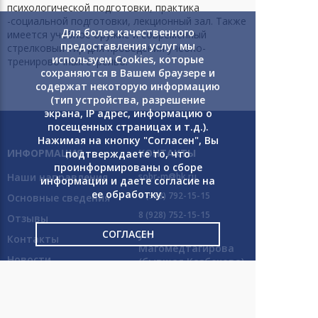
психологической подготовки, практика
-социальной подготовки, лекционный зал. Также
Для более качественного
имеется учебное оружие и современный
предоставления услуг мы
стрелковый тир для проведения учебно-
используем Cookies, которые
тренировочных стрельб.
сохраняются в Вашем браузере и
ОТПРАВИТЬ
содержат некоторую информацию
(тип устройства, разрешение
экрана, IP адрес, информацию о
Нажимая на кнопку "Отправить" Вы
посещенных страницах и т.д.).
соглашаетесь на обработку
Нажимая на кнопку "Согласен", Вы
персональных данных.
ИНФОРМАЦИЯ
КОНТАКТЫ
подтверждаете то, что
проинформированы о сборе
Наши направления
sobr-m@bk.ru
информации и даете согласие на
ее обработку.
8 (988) 792-15-15
Основные сведения
8 (928) 752-15-15
Отзывы
СОГЛАСЕН
ул.
Контакты
Магомедтагирова
Новости
(бывшая Казбекова),
71/22